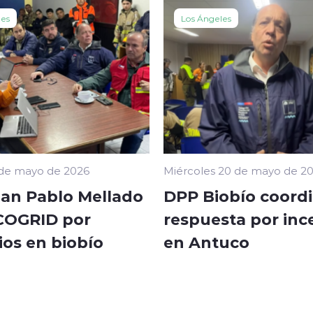
les
Los Ángeles
 de mayo de 2026
Miércoles 20 de mayo de 2
an Pablo Mellado
DPP Biobío coord
 COGRID por
respuesta por inc
ios en biobío
en Antuco