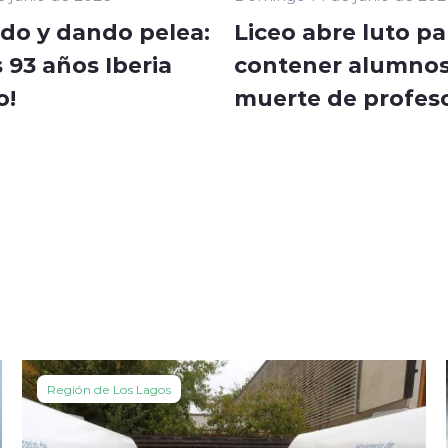
do y dando pelea:
Liceo abre luto pa
s 93 años Iberia
contener alumnos
o!
muerte de profes
Región de Los Lagos