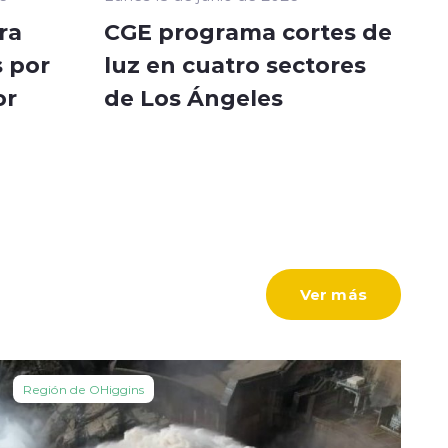
ra
CGE programa cortes de
 por
luz en cuatro sectores
or
de Los Ángeles
Ver más
Región de OHiggins