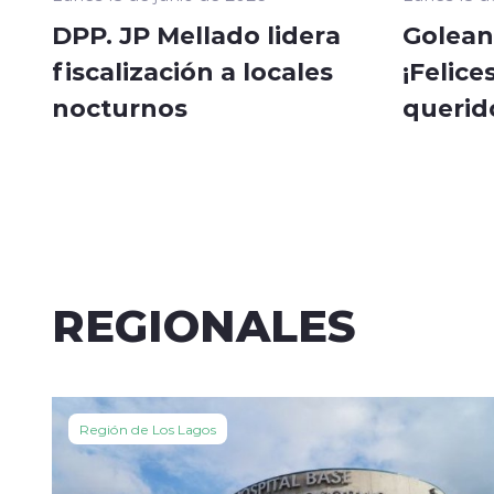
DPP. JP Mellado lidera
Golean
fiscalización a locales
¡Felice
nocturnos
querid
REGIONALES
Región de Los Lagos