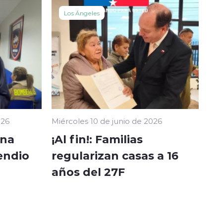
Los Ángeles
026
Miércoles 10 de junio de 2026
ina
¡Al fin!: Familias
endio
regularizan casas a 16
años del 27F