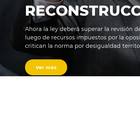
RECONSTRUCC
Ahora la ley deberá superar la revisión d
luego de recursos impuestos por la opos
critican la norma por desigualdad territor
Ver más