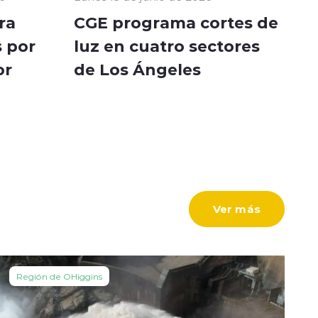
ra
CGE programa cortes de
 por
luz en cuatro sectores
or
de Los Ángeles
Ver más
Región de OHiggins