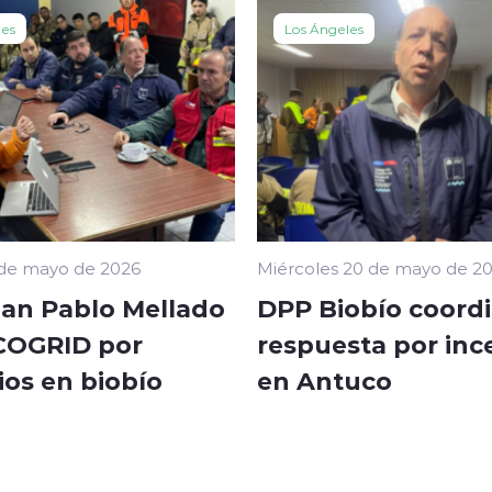
les
Los Ángeles
 de mayo de 2026
Miércoles 20 de mayo de 2
an Pablo Mellado
DPP Biobío coord
 COGRID por
respuesta por inc
ios en biobío
en Antuco