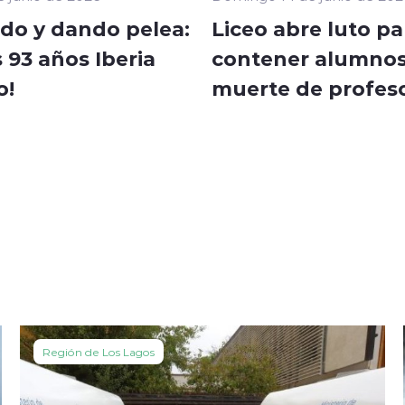
do y dando pelea:
Liceo abre luto pa
s 93 años Iberia
contener alumnos
o!
muerte de profes
Región de Los Lagos