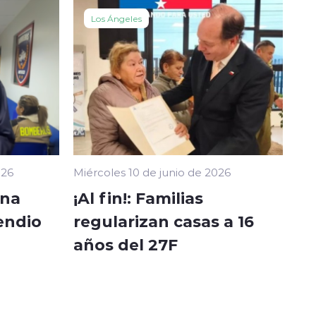
Los Ángeles
026
Miércoles 10 de junio de 2026
ina
¡Al fin!: Familias
endio
regularizan casas a 16
años del 27F