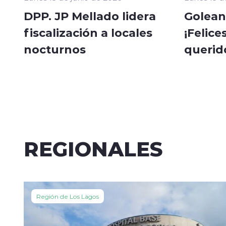
DPP. JP Mellado lidera
Golean
fiscalización a locales
¡Felice
nocturnos
querid
REGIONALES
Región de Los Lagos