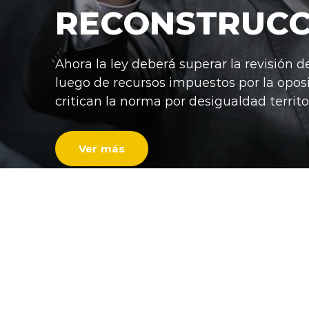
RECONSTRUCC
Ahora la ley deberá superar la revisión d
luego de recursos impuestos por la opos
critican la norma por desigualdad territor
Ver más