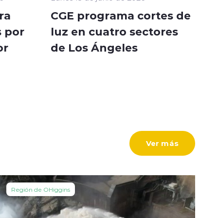
ra
CGE programa cortes de
 por
luz en cuatro sectores
or
de Los Ángeles
Ver más
Región de OHiggins