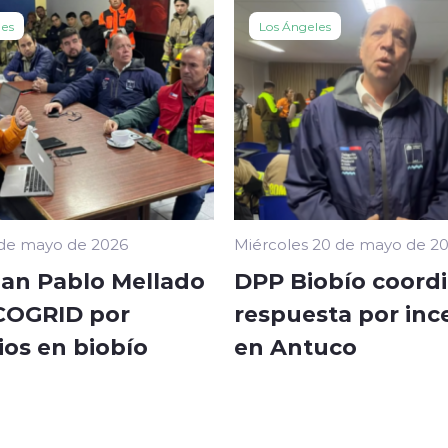
les
Los Ángeles
 de mayo de 2026
Miércoles 20 de mayo de 2
an Pablo Mellado
DPP Biobío coord
 COGRID por
respuesta por inc
ios en biobío
en Antuco