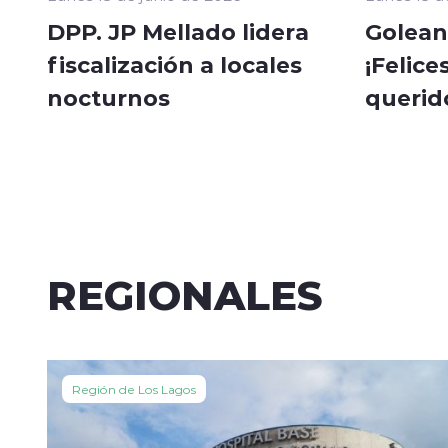
DPP. JP Mellado lidera
Golean
fiscalización a locales
¡Felice
nocturnos
querid
REGIONALES
Región de Los Lagos