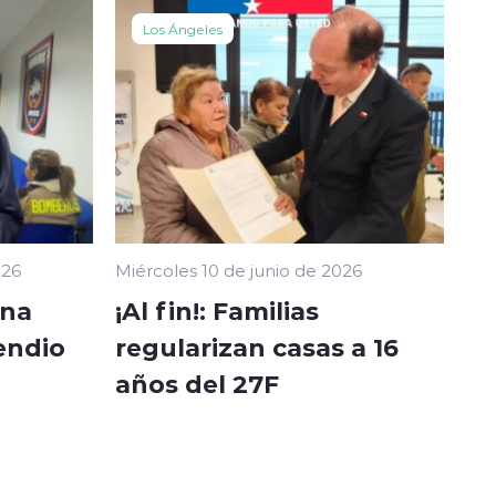
Los Ángeles
026
Miércoles 10 de junio de 2026
ina
¡Al fin!: Familias
endio
regularizan casas a 16
años del 27F