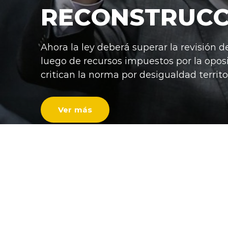
RECONSTRUCC
Ahora la ley deberá superar la revisión d
luego de recursos impuestos por la opos
critican la norma por desigualdad territor
Ver más