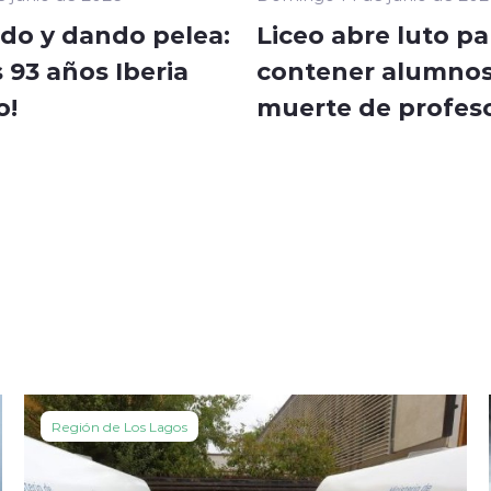
do y dando pelea:
Liceo abre luto pa
s 93 años Iberia
contener alumnos
o!
muerte de profes
Región de Los Lagos