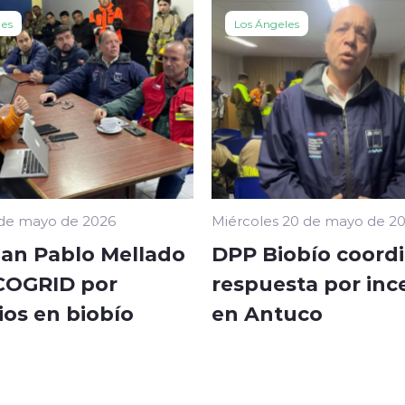
les
Los Ángeles
 de mayo de 2026
Miércoles 20 de mayo de 2
an Pablo Mellado
DPP Biobío coord
 COGRID por
respuesta por inc
ios en biobío
en Antuco