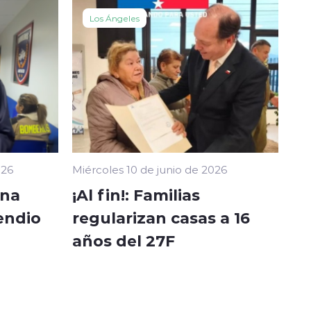
Los Ángeles
026
Miércoles 10 de junio de 2026
ina
¡Al fin!: Familias
endio
regularizan casas a 16
años del 27F