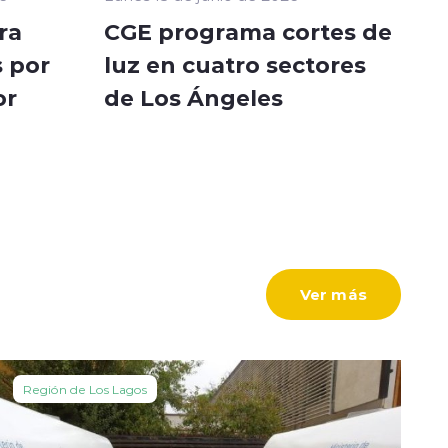
ra
CGE programa cortes de
 por
luz en cuatro sectores
or
de Los Ángeles
Ver más
Región de Los Lagos