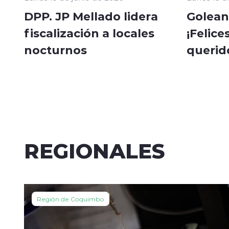
DPP. JP Mellado lidera
Golean
fiscalización a locales
¡Felice
nocturnos
querid
REGIONALES
Región de Coquimbo