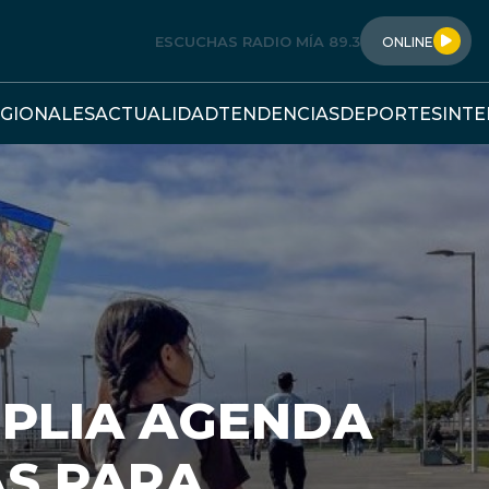
ESCUCHAS RADIO MÍA 89.3
ONLINE
GIONALES
ACTUALIDAD
TENDENCIAS
DEPORTES
INT
MPLIA AGENDA
S PARA