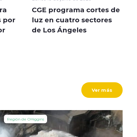
ra
CGE programa cortes de
 por
luz en cuatro sectores
or
de Los Ángeles
Ver más
Región de OHiggins