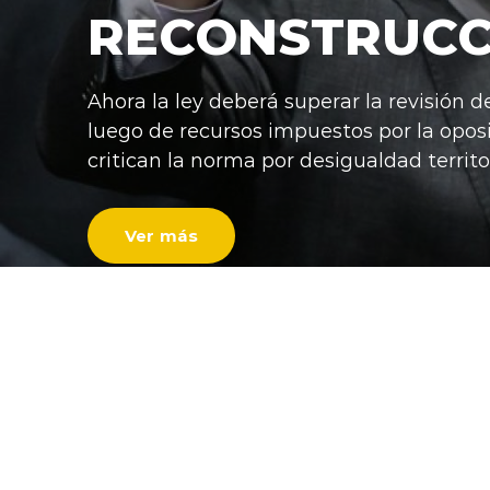
RECONSTRUCC
Ahora la ley deberá superar la revisión d
luego de recursos impuestos por la opos
critican la norma por desigualdad territor
Ver más