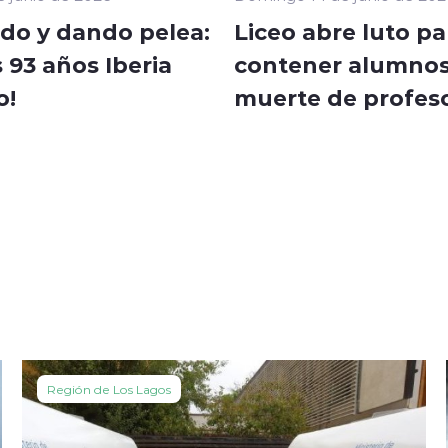
do y dando pelea:
Liceo abre luto pa
s 93 años Iberia
contener alumnos
o!
muerte de profes
Región de Los Lagos