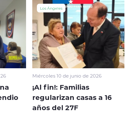
Los Ángeles
026
Miércoles 10 de junio de 2026
ina
¡Al fin!: Familias
endio
regularizan casas a 16
años del 27F