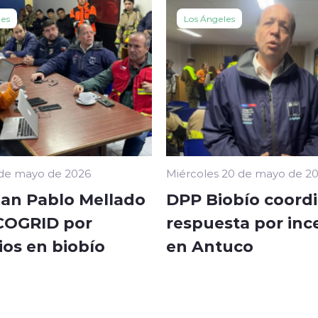
les
Los Ángeles
 de mayo de 2026
Miércoles 20 de mayo de 2
an Pablo Mellado
DPP Biobío coord
 COGRID por
respuesta por inc
ios en biobío
en Antuco