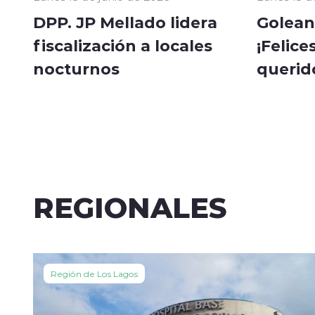
DPP. JP Mellado lidera
Golean
fiscalización a locales
¡Felice
nocturnos
querid
REGIONALES
Región de Los Lagos