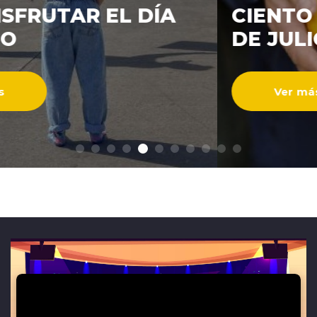
CIENTO DURANTE EL MES
ENTREVISTAS
DE JULIO
Ver más
modo claro