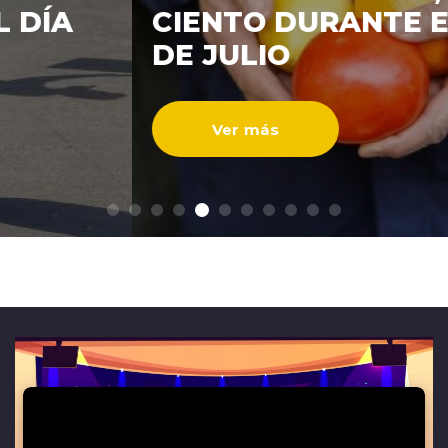
CIENTO DURANTE EL MES
ENTREVISTAS
DE JULIO
Ver más
modo claro